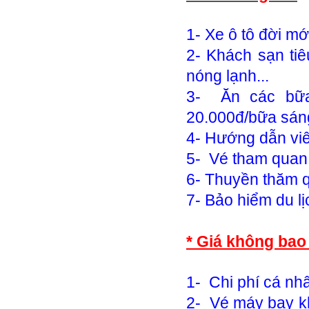
1- Xe ô tô đời mớ
2- Khách sạn tiê
nóng lạnh...
3- Ăn các bữa 
20.000đ/bữa sán
4- Hướng dẫn viê
5- Vé tham quan 
6- Thuyền thăm q
7- Bảo hiểm du lị
* Giá không ba
1- Chi phí cá nh
2- Vé máy bay k