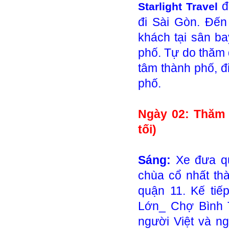
đ
Starlight Travel
đi Sài Gòn. Đế
khách tại sân b
phố. Tự do thăm 
tâm thành phố, đ
phố.
Ngày 02: Thăm 
tối)
Sáng:
Xe đưa q
chùa cổ nhất th
quận 11. Kế tiế
Lớn_ Chợ Bình 
người Việt và n