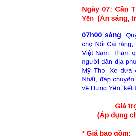
Ngày 07: Cần T
(Ăn sáng, t
Yên
07h00 sáng
: Qu
chợ Nổi Cái răng, 
Việt Nam. Tham q
người dân địa ph
Mỹ Tho. Xe đưa 
Nhất, đáp chuyến
về
Hưng Yên
, kết
Giá tr
(Áp dụng ch
* Giá bao gồm: