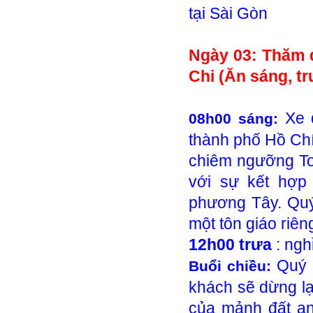
tại Sài Gòn
Ngày 03: Thăm q
Chi (Ăn sáng, trư
Xe 
08h00 sáng:
thành phố Hồ Ch
chiêm ngưỡng To
với sự kết hợp
phương Tây. Quý
một tôn giáo riên
12h00 trưa
: ngh
Quý 
Buổi chiều:
khách sẽ dừng lạ
của mảnh đất an