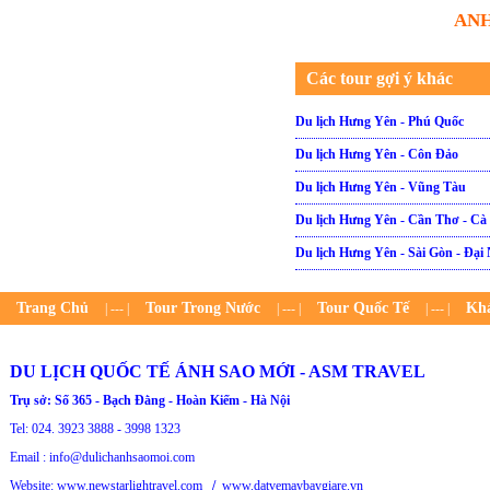
ANH
Các tour gợi ý khác
Du lịch Hưng Yên - Phú Quốc
Du lịch Hưng Yên - Côn Đảo
Du lịch Hưng Yên - Vũng Tàu
Du lịch Hưng Yên - Cần Thơ - Cà 
Du lịch Hưng Yên - Sài Gòn - Đạ
Trang Chủ
Tour Trong Nước
Tour Quốc Tế
Kh
| --- |
| --- |
| --- |
DU LỊCH QUỐC TẾ ÁNH SAO MỚI - ASM TRAVEL
Trụ sở: Số 365 - Bạch Đằng - Hoàn Kiếm - Hà Nội
Tel: 024. 3923 3888 - 3998 1323
Email : info@dulichanhsaomoi.com
Website: www.newstarlightravel.com
/
www.datvemaybaygiare.vn