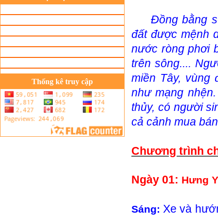
Đồng bằng sô
đất được mệnh d
nước ròng phơi 
trên sông.... Ng
miền Tây, vùng 
Thống kê truy cập
như mạng nhện. 
thủy, có người si
cả cảnh mua bán n
Chương trình chi
Ngày 01:
Hưng Y
Xe và hướ
Sáng: