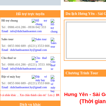
Du lịch Hưng Yên - Sài 
Hỗ trợ trực tuyến
Hỗ trợ chung
Tel : 0986.416.286 - 0936 042 333
Email : info@dulichanhsaomoi.com
Sales tour
Tel : 0855 066 689 - (0221) 3553 666
Email : dulichanhsaomoi.hy@gmail.com
Cho thuê xe
Tel : 0986.416.286 - (0221). 3553. 666
Email : info@dulichanhsaomoi.com
Chương Trình Tour
Đặt vé máy bay
Tel : 0855 066 689 - (0221) 3553 666
Email : dulichanhsaomoi.hy@gmail.com
Hưng Yên -
Sài G
ân khác ... Xin chân thành cảm ơn!
Lưu ý:
DU LỊCH ÁNH SAO MỚI
không chịu trách nhi
(Thời gia
Dịch vụ khác