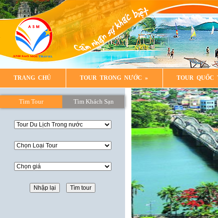
TRANG CHỦ
TOUR TRONG NƯỚC
»
TOUR QUỐC 
LIÊN HỆ
Tìm Tour
Tìm Khách Sạn