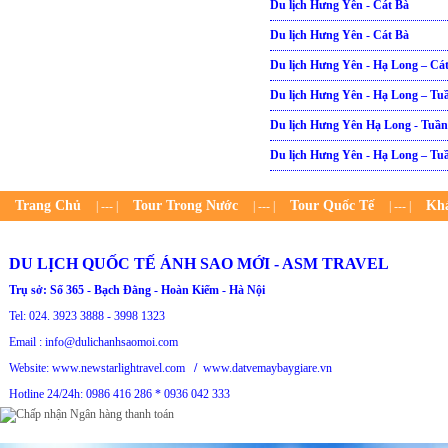
Du lịch Hưng Yên - Cát Bà
Du lịch Hưng Yên - Cát Bà
Du lịch Hưng Yên - Hạ Long – Cá
Du lịch Hưng Yên - Hạ Long – T
Du lịch Hưng Yên Hạ Long - Tuầ
Du lịch Hưng Yên - Hạ Long – T
Trang Chủ
Tour Trong Nước
Tour Quốc Tế
Kh
| --- |
| --- |
| --- |
DU LỊCH QUỐC TẾ ÁNH SAO MỚI - ASM TRAVEL
Trụ sở: Số 365 - Bạch Đằng - Hoàn Kiếm - Hà Nội
Tel: 024. 3923 3888 - 3998 1323
Email : info@dulichanhsaomoi.com
Website: www.newstarlightravel.com
/
www.datvemaybaygiare.vn
Hotline 24/24h: 0986 416 286 * 0936 042 333