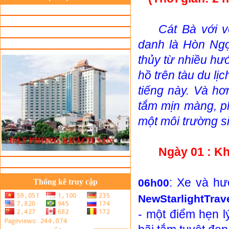
Cát Bà với 
danh là Hòn Ngọ
thủy từ nhiều hư
hồ trên tàu du lị
tiếng này. Và hơ
tắm mịn màng, p
một môi trường sin
Ngày 01 : K
: Xe và h
06h00
Thống kê truy cập
NewStarlightTrav
- một điểm hẹn 