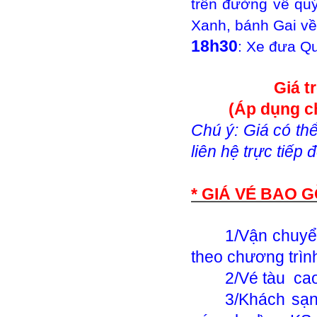
trên đường về q
Xanh, bánh Gai về
18h30
: Xe đưa Q
Giá t
(Áp dụng ch
Chú ý: Giá có thể
liên hệ trực tiếp 
* GIÁ VÉ BAO 
1/Vận chuyển
theo chương trìn
2/Vé tàu ca
3/Khách sạn