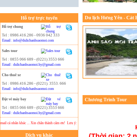
Du lịch Hưng Yên - Cát 
Hỗ trợ trực tuyến
Hỗ trợ chung
Tel : 0986.416.286 - 0936 042 333
Email : info@dulichanhsaomoi.com
Sales tour
Tel : 0855 066 689 - (0221) 3553 666
Email : dulichanhsaomoi.hy@gmail.com
Cho thuê xe
Tel : 0986.416.286 - (0221). 3553. 666
Email : info@dulichanhsaomoi.com
Đặt vé máy bay
Chương Trình Tour
Tel : 0855 066 689 - (0221) 3553 666
Email : dulichanhsaomoi.hy@gmail.com
cá nhân khác ... Xin chân thành cảm ơn!
Lưu ý:
DU LỊCH ÁNH SAO MỚI
không chịu trác
(Thời gian: 2 
Dịch vụ khác