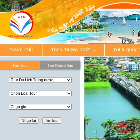
TRANG CHỦ
TOUR TRONG NƯỚC
»
TOUR QUỐC 
LIÊN HỆ
Tìm Tour
Tìm Khách Sạn