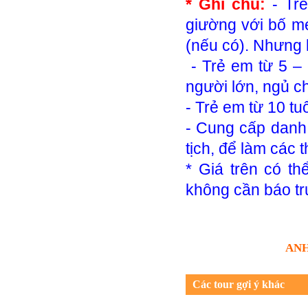
* Ghi chú:
- Tr
giường với bố mẹ
(nếu có). Nhưng 
- Trẻ em từ 5 – 
người lớn, ngủ 
- Trẻ em từ 10 tuổ
- Cung cấp danh 
tịch, để làm các
* Giá trên có th
không cần báo tr
ANH
Các tour gợi ý khác