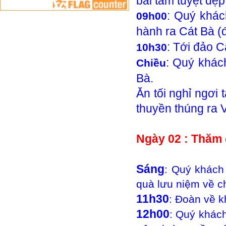
bãi tắm tuyệt đẹp
: Quý khác
09h00
hành ra Cát Bà (đ
: Tới đảo C
10h30
: Quý khách
Chiều
Bà.
Ăn tối nghỉ ngơi
thuyền thúng ra 
Ngày 02 : Thă
Sáng
: Quý khách
quà lưu niệm về c
11h30
: Đoàn về k
12h00
: Quý khách