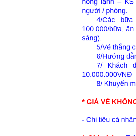
nóng lạnh̀ – K
người / phòng.
4/Các bữa 
100.000/bữa, ăn
sáng).
5/Vé thắng c
6/Hướng dẫn 
7/ Khách 
10.000.000VNĐ
8/ Khuyến m
* GIÁ VÉ KHÔ
- Chi tiêu cá nhân